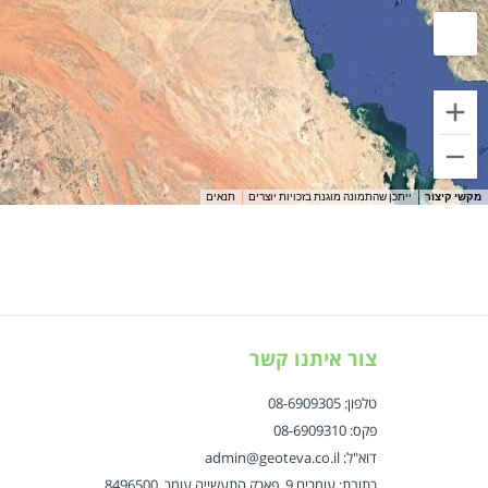
ייתכן שהתמונה מוגנת בזכויות יוצרים
תנאים
מקשי קיצור
צור איתנו קשר
טלפון: 08-6909305
פקס: 08-6909310
דוא"ל: admin@geoteva.co.il
כתובת: עומרים 9, פארק התעשייה עומר, 8496500