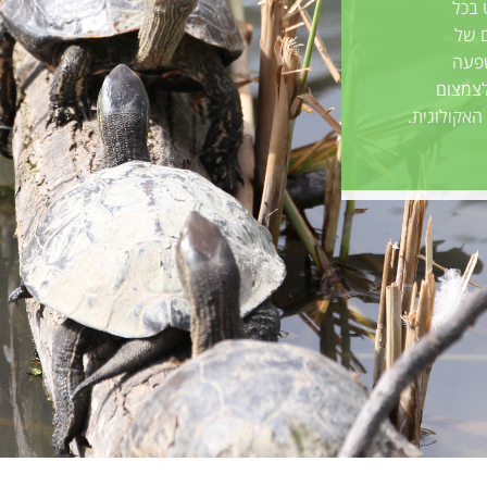
 בכל
ם של
פעה
לצמצום
אקולוגית.