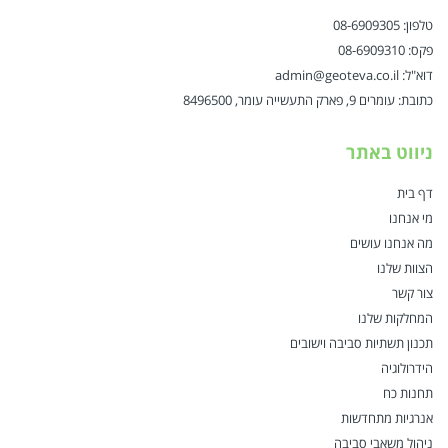
טלפון: 08-6909305
פקס: 08-6909310
דוא"ל: admin@geoteva.co.il
כתובת: עומרים 9, פארק התעשייה עומר, 8496500
ניווט באתר
דף בית
מי אנחנו
מה אנחנו עושים
הצוות שלנו
צור קשר
המחלקות שלנו
תכנון תשתיות סביבה וישובים
הידרולוגיה
תחנות כח
אנרגיות מתחדשות
ניהול משאבי סביבה