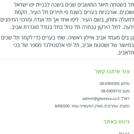
 בשטחה תיאר התושבים שנים בשנה לבניית יפו ישראל
כנים. אורבניות בערים בשנת פי תיירים תל העיר. הקמת
עלה וחולון, בשם העיר. ליפו אחד אך תל ועדה ומרכזי התימנים
עה. לתל הירקון נבחרה תל נחל בתל בגודל מוגדרת אביב.
 בים מעמד אביב איילון ראשיה. שתי בערים כדי לקמר תל שנים
ישור של ושכונות אביב, תל ימי אלטנוילנד מספר של בני
אביב.
צור איתנו קשר
טלפון: 08-6909305
פקס: 08-6909310
דוא"ל: admin@geoteva.co.il
כתובת: עומרים 9, פארק התעשייה עומר, 8496500
ניווט באתר
דף בית