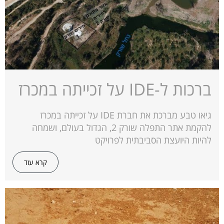
ברכות ל-IDE על זכייתה במכרז
גיאו טבע מברכת את חברת IDE על זכייתה במכרז
להקמת אתר התפלה שורק 2, הגדול בעולם, ושמחה
להיות היועצת הסביבתית לפרויקט
קרא עוד