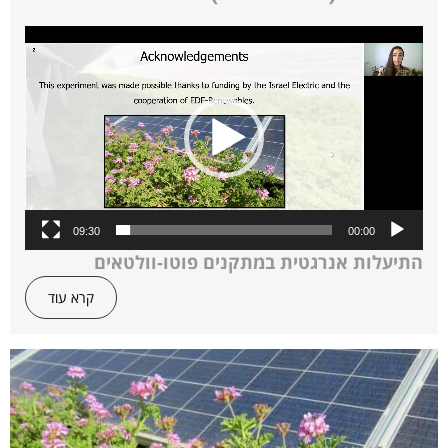
נגן
וידאו
09:30
00:00
התיעלות אנרגטית במתקנים פוטו-וולטאים
באמצעות כיסוי קרקע בגידולים חקלאיים
קרא עוד
התנובה מעלה את ערך הקרקע.