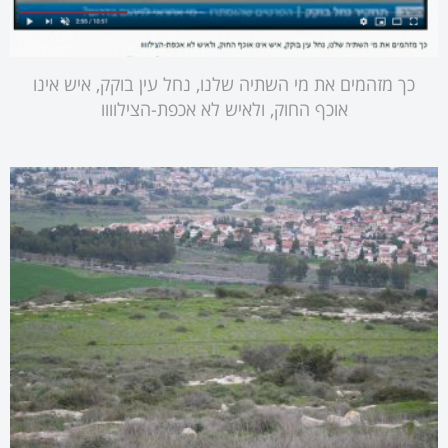
כך מזהמים את מי השתיה שלנו, נחל עין בוקק, איש אינו
אוכף החוק, ולאיש לא אכפת-הצילוווו