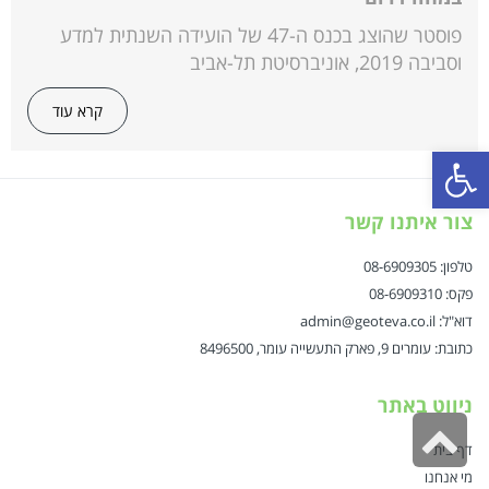
פוסטר שהוצג בכנס ה-47 של הועידה השנתית למדע
וסביבה 2019, אוניברסיטת תל-אביב
קרא עוד
פתח סרגל נגישות
צור איתנו קשר
טלפון: 08-6909305
פקס: 08-6909310
דוא"ל: admin@geoteva.co.il
כתובת: עומרים 9, פארק התעשייה עומר, 8496500
ניווט באתר
גלילה
דף בית
לראש
מי אנחנו