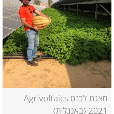
מצגת לכנס Agrivoltaics
2021 (באנגלית)