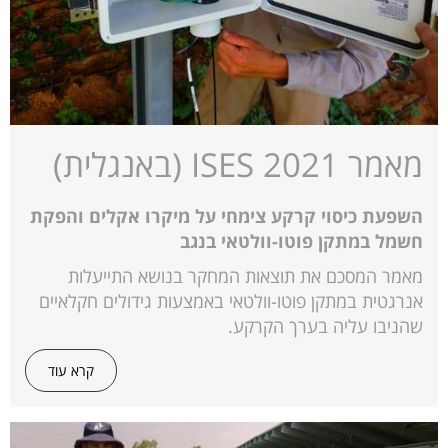
מאמר ISES 2021 (באנגלית)
השפעת כיסוי קרקע צימחי על מיקרו אקלים והפקת
חשמל במתקן פוטו-וולטאי בנגב
מאמר המסכם את תוצאות המחקר בנושא התייעלות
אנרגטית במתקן פוטו-וולטאי באמצעות גידולים חקלאיים
שהניבו עליה בערך הקרקע.
קרא עוד