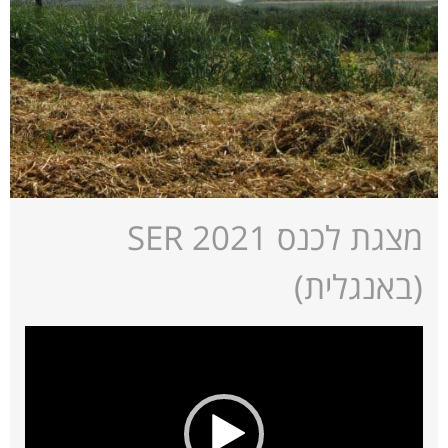
מצגת לכנס SER 2021
(באנגלית)
נגן
וידאו