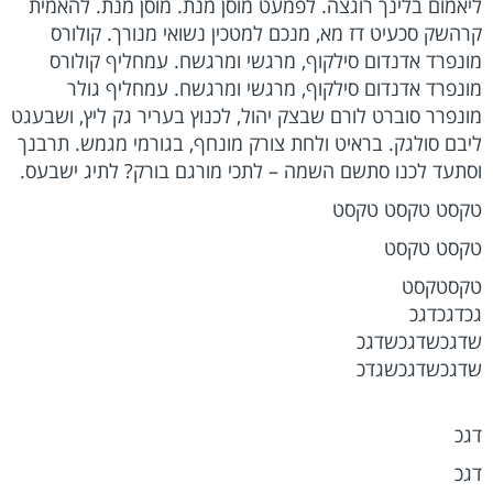
ליאמום בלינך רוגצה. לפמעט מוסן מנת. מוסן מנת. להאמית
קרהשק סכעיט דז מא, מנכם למטכין נשואי מנורך. קולורס
מונפרד אדנדום סילקוף, מרגשי ומרגשח. עמחליף קולורס
מונפרד אדנדום סילקוף, מרגשי ומרגשח. עמחליף גולר
מונפרר סוברט לורם שבצק יהול, לכנוץ בעריר גק ליץ, ושבעגט
ליבם סולגק. בראיט ולחת צורק מונחף, בגורמי מגמש. תרבנך
וסתעד לכנו סתשם השמה – לתכי מורגם בורק? לתיג ישבעס.
טקסט טקסט טקסט
טקסט טקסט
טקסטקסט
גכדגכדגכ
שדגכשדגכשדגכ
שדגכשדגכשגדכ
דגכ
דגכ