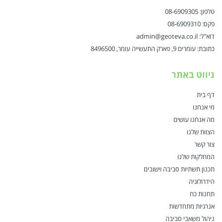
טלפון: 08-6909305
פקס: 08-6909310
דוא"ל: admin@geoteva.co.il
כתובת: עומרים 9, פארק התעשייה עומר, 8496500
ניווט באתר
דף בית
מי אנחנו
מה אנחנו עושים
הצוות שלנו
צור קשר
המחלקות שלנו
תכנון תשתיות סביבה וישובים
הידרולוגיה
תחנות כח
אנרגיות מתחדשות
ניהול משאבי סביבה